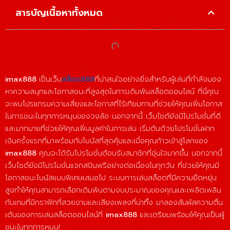
สารบัญเนื้อหาทั้งหมด
imax888
เป็นเว็บ
สล็อต888
ที่น่าสนใจอย่างยิ่งสำหรับผู้เล่นที่กำลังมอง
หาความสนุกและโอกาสชนะที่สูงสุดในการเดิมพันสล็อตออนไลน์ ที่นี่คุณ
จะพบโปรแกรมความเสี่ยงและโอกาสที่ไร้เทียมทานที่ช่วยให้คุณเพิ่มโอกาส
ในการชนะในทุกการหมุนของวงล้อ นอกจากนี้ เว็บไซต์ยังมีโปรโมชั่นที่ดี
และมากมายที่ช่วยให้คุณเพิ่มมูลค่าในการเล่น เริ่มต้นด้วยโปรโมชั่นฝาก
เงินครั้งแรกที่มาพร้อมกับโบนัสที่สุดคุ้มและเมื่อคุณก้าวเข้าสู่โลกของ
imax888
คุณจะได้รับโปรโมชั่นต้อนรับสมาชิกที่อุ่นใจมากขึ้น นอกจากนี้
เว็บไซต์ยังมีโปรโมชั่นแจกสปินฟรีอย่างต่อเนื่องในทุกวัน ที่ช่วยให้คุณมี
โอกาสชนะโบนัสแบบพิเศษเสมอไป ระบบการเล่นสล็อตที่มีความยืดหยุ่น
สูงทำให้คุณสามารถเลือกเดิมพันตามงบประมาณของคุณและเพลิดเพลิน
กับเกมที่มีกราฟิกที่สวยงามและเสียงเพลงที่น่าทึ่ง มาลองสัมผัสความตื่น
เต้นของการเล่นสล็อตออนไลน์ที่
imax888
และเตรียมพร้อมให้คุณเป็นผู้
ชนะในทุกการหมุน!