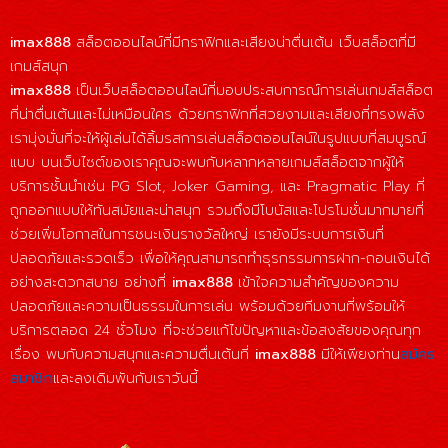
imax888
สล็อตออนไลน์ที่มีกราฟิกและเสียงน่าตื่นเต้น เว็บสล็อตที่มี
เกมส์สนุก
imax888
เป็นเว็บสล็อตออนไลน์ที่มอบประสบการณ์การเล่นเกมส์สล็อต
ที่น่าตื่นเต้นและไม่เหมือนใคร ด้วยกราฟิกที่สวยงามและเสียงที่ทรงพลัง
เรามุ่งมั่นที่จะให้ผู้เล่นได้ลิ้มรสการเล่นสล็อตออนไลน์ในรูปแบบที่สมบูรณ์
แบบ บนเว็บไซต์ของเราคุณจะพบกับหลากหลายเกมส์สล็อตจากผู้ให้
บริการชั้นนำเช่น PG Slot, Joker Gaming, และ Pragmatic Play ที่
ถูกออกแบบให้ทันสมัยและน่าสนุก รวมถึงมีโบนัสและโปรโมชั่นมากมายที่
ช่วยเพิ่มโอกาสในการชนะเงินรางวัลใหญ่ เรายังมีระบบการเงินที่
ปลอดภัยและรวดเร็ว เพื่อให้คุณสามารถทำธุรกรรมการฝาก-ถอนเงินได้
อย่างสะดวกสบาย อย่างที่
imax888
เข้าใจความสำคัญของความ
ปลอดภัยและความเป็นธรรมในการเล่น พร้อมด้วยทีมงานที่พร้อมให้
บริการตลอด 24 ชั่วโมง ที่จะช่วยแก้ไขปัญหาและข้อสงสัยของคุณทุก
เรื่อง พบกับความสนุกและความตื่นเต้นที่
imax888
มีให้เพียงท่าน
สมัคร
สมาชิก
และลงเดิมพันกับเราวันนี้