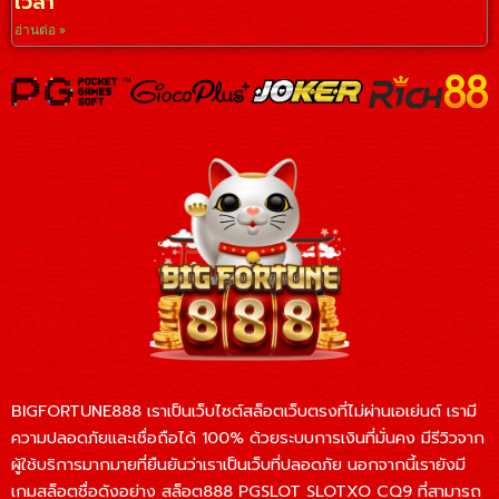
เวลา
อ่านต่อ »
BIGFORTUNE888 เราเป็นเว็บไซต์สล็อตเว็บตรงที่ไม่ผ่านเอเย่นต์ เรามี
ความปลอดภัยและเชื่อถือได้ 100% ด้วยระบบการเงินที่มั่นคง มีรีวิวจาก
ผู้ใช้บริการมากมายที่ยืนยันว่าเราเป็นเว็บที่ปลอดภัย นอกจากนี้เรายังมี
เกมสล็อตชื่อดังอย่าง สล็อต888 PGSLOT SLOTXO CQ9 ที่สามารถ