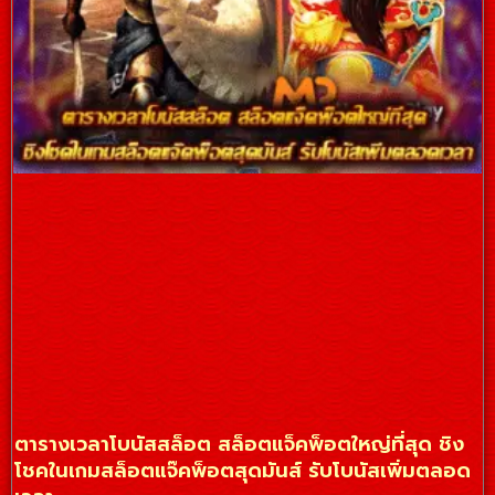
ตารางเวลาโบนัสสล็อต สล็อตแจ็คพ็อตใหญ่ที่สุด ชิง
โชคในเกมสล็อตแจ๊คพ็อตสุดมันส์ รับโบนัสเพิ่มตลอด