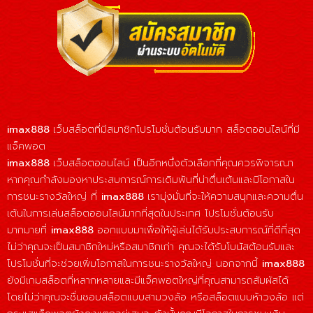
imax888
เว็บสล็อตที่มีสมาชิกโปรโมชั่นต้อนรับมาก สล็อตออนไลน์ที่มี
แจ็คพอต
imax888
เว็บสล็อตออนไลน์ เป็นอีกหนึ่งตัวเลือกที่คุณควรพิจารณา
หากคุณกำลังมองหาประสบการณ์การเดิมพันที่น่าตื่นเต้นและมีโอกาสใน
การชนะรางวัลใหญ่ ที่
imax888
เรามุ่งมั่นที่จะให้ความสนุกและความตื่น
เต้นในการเล่นสล็อตออนไลน์มากที่สุดในประเทศ โปรโมชั่นต้อนรับ
มากมายที่
imax888
ออกแบบมาเพื่อให้ผู้เล่นได้รับประสบการณ์ที่ดีที่สุด
ไม่ว่าคุณจะเป็นสมาชิกใหม่หรือสมาชิกเก่า คุณจะได้รับโบนัสต้อนรับและ
โปรโมชั่นที่จะช่วยเพิ่มโอกาสในการชนะรางวัลใหญ่ นอกจากนี้
imax888
ยังมีเกมสล็อตที่หลากหลายและมีแจ็คพอตใหญ่ที่คุณสามารถสัมผัสได้
โดยไม่ว่าคุณจะชื่นชอบสล็อตแบบสามวงล้อ หรือสล็อตแบบห้าวงล้อ แต่