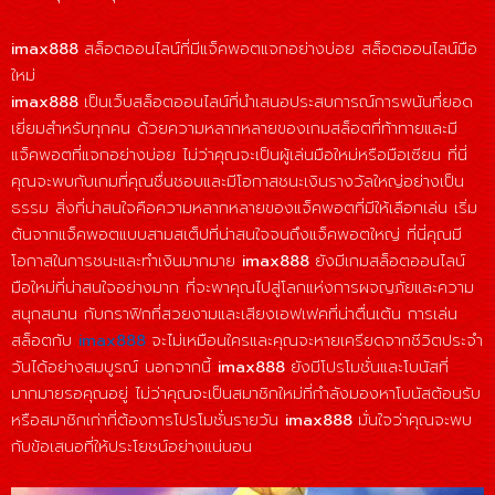
imax888
สล็อตออนไลน์ที่มีแจ็คพอตแจกอย่างบ่อย สล็อตออนไลน์มือ
ใหม่
imax888
เป็นเว็บสล็อตออนไลน์ที่นำเสนอประสบการณ์การพนันที่ยอด
เยี่ยมสำหรับทุกคน ด้วยความหลากหลายของเกมสล็อตที่ท้าทายและมี
แจ็คพอตที่แจกอย่างบ่อย ไม่ว่าคุณจะเป็นผู้เล่นมือใหม่หรือมือเซียน ที่นี่
คุณจะพบกับเกมที่คุณชื่นชอบและมีโอกาสชนะเงินรางวัลใหญ่อย่างเป็น
ธรรม สิ่งที่น่าสนใจคือความหลากหลายของแจ็คพอตที่มีให้เลือกเล่น เริ่ม
ต้นจากแจ็คพอตแบบสามสเต็ปที่น่าสนใจจนถึงแจ็คพอตใหญ่ ที่นี่คุณมี
โอกาสในการชนะและทำเงินมากมาย
imax888
ยังมีเกมสล็อตออนไลน์
มือใหม่ที่น่าสนใจอย่างมาก ที่จะพาคุณไปสู่โลกแห่งการผจญภัยและความ
สนุกสนาน กับกราฟิกที่สวยงามและเสียงเอฟเฟคที่น่าตื่นเต้น การเล่น
สล็อตกับ
imax888
จะไม่เหมือนใครและคุณจะหายเครียดจากชีวิตประจำ
วันได้อย่างสมบูรณ์ นอกจากนี้
imax888
ยังมีโปรโมชั่นและโบนัสที่
มากมายรอคุณอยู่ ไม่ว่าคุณจะเป็นสมาชิกใหม่ที่กำลังมองหาโบนัสต้อนรับ
หรือสมาชิกเก่าที่ต้องการโปรโมชั่นรายวัน
imax888
มั่นใจว่าคุณจะพบ
กับข้อเสนอที่ให้ประโยชน์อย่างแน่นอน