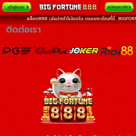
Skip
to
content
สล็อต888 เล่นง่ายได้เงินจริง เกมเยอะต้องที่นี่ BIGFORTUN
ติดต่อเรา