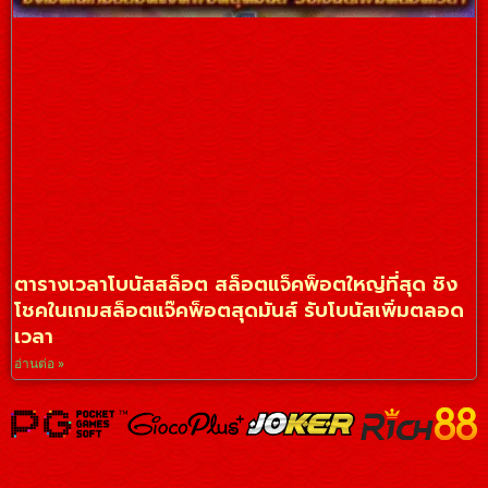
ตารางเวลาโบนัสสล็อต สล็อตแจ็คพ็อตใหญ่ที่สุด ชิง
โชคในเกมสล็อตแจ๊คพ็อตสุดมันส์ รับโบนัสเพิ่มตลอด
เวลา
อ่านต่อ »