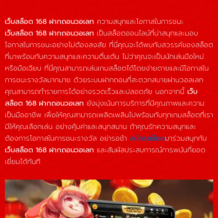
เว็บสล็อต 168 ฝากถอนวอเลท
ความสนุกและโอกาสในการชนะ
เว็บสล็อต 168 ฝากถอนวอเลท
เป็นสล็อตออนไลน์ที่น่าสนุกและมอบ
โอกาสในการชนะอย่างไม่ต้องสงสัย ที่นี่คุณจะได้พบกับสวรรค์ของสล็อต
ที่มาพร้อมกับความสนุกและความตื่นเต้น ไม่ว่าคุณจะเป็นนักเล่นมือใหม่
หรือมือเฉียบ ที่นี่คุณสามารถเล่นเกมสล็อตได้โดยง่ายดายและมีโอกาสใน
การชนะรางวัลมากมาย ด้วยระบบฝากถอนที่สะดวกสบายผ่านวอลเลท
คุณสามารถทำรายการได้อย่างรวดเร็วและปลอดภัย นอกจากนี้
เว็บ
สล็อต 168 ฝากถอนวอเลท
ยังมุ่งเน้นการบริการที่มีคุณภาพและความ
เป็นมืออาชีพ เพื่อให้คุณสามารถเพลิดเพลินไปพร้อมกับทุกเกมสล็อตที่เรา
มีให้คุณเลือกเล่น อย่างคุ้มค่าและสนุกสนาน ถ้าคุณรักความสนุกและ
ต้องการโอกาสในการชนะรางวัล อย่ารอช้า
สมัครสล็อต
มาร่วมสนุกกับ
เว็บสล็อต 168 ฝากถอนวอเลท
และสัมผัสประสบการณ์การพนันที่ยอด
เยี่ยมได้ทันที