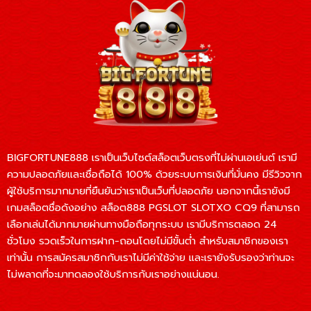
BIGFORTUNE888 เราเป็นเว็บไซต์สล็อตเว็บตรงที่ไม่ผ่านเอเย่นต์ เรามี
ความปลอดภัยและเชื่อถือได้ 100% ด้วยระบบการเงินที่มั่นคง มีรีวิวจาก
ผู้ใช้บริการมากมายที่ยืนยันว่าเราเป็นเว็บที่ปลอดภัย นอกจากนี้เรายังมี
เกมสล็อตชื่อดังอย่าง สล็อต888 PGSLOT SLOTXO CQ9 ที่สามารถ
เลือกเล่นได้มากมายผ่านทางมือถือทุกระบบ เรามีบริการตลอด 24
ชั่วโมง รวดเร็วในการฝาก-ถอนโดยไม่มีขั้นต่ำ สำหรับสมาชิกของเรา
เท่านั้น การสมัครสมาชิกกับเราไม่มีค่าใช้จ่าย และเรายังรับรองว่าท่านจะ
ไม่พลาดที่จะมาทดลองใช้บริการกับเราอย่างแน่นอน.