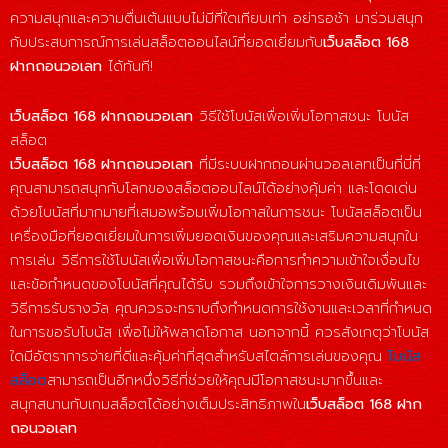
ความสนุกและความตื่นเต้นแบบไม่มีที่ใดเทียบเท่า อย่ารอช้า มาร่วมสนุก
กับประสบการณ์การเล่นสล็อตออนไลน์ที่ยอดเยี่ยมกับ
เว็บสล็อต 168
ฝากถอนวอเลท
ได้ทันที!
เว็บสล็อต 168 ฝากถอนวอเลท
วิธีใช้โบนัสเพื่อเพิ่มโอกาสชนะ โบนัส
สล็อต
เว็บสล็อต 168 ฝากถอนวอเลท
ที่มีระบบฝากถอนผ่านวอลเลทเป็นที่นี่ที่
คุณสามารถสนุกกับโลกของสล็อตออนไลน์ได้อย่างคุ้มค่า และโดดเด่น
ด้วยโบนัสที่มากมายที่เสมอพร้อมเพิ่มโอกาสในการชนะ โบนัสสล็อตเป็น
เครื่องมือที่ยอดเยี่ยมในการเพิ่มยอดเงินของคุณและเสริมความสนุกใน
การเล่น วิธีการใช้โบนัสเพื่อเพิ่มโอกาสชนะคือการทำความเข้าใจเงื่อนไข
และข้อกำหนดของโบนัสที่คุณได้รับ รวมถึงเข้าใจการวางเงินเดิมพันและ
วิธีการรับรางวัล คุณควรจะทราบถึงกำหนดการใช้งานและเวลาที่กำหนด
ในการขอรับโบนัส เพื่อไม่ให้พลาดโอกาส นอกจากนี้ ควรสังเกตุว่าโบนัส
ใดมีอัตราการจ่ายที่ดีและคุ้มค่าที่สุดสำหรับสไตล์การเล่นของคุณ
โบนัส
สล็อต
สามารถเป็นอีกหนึ่งวิธีที่ช่วยให้คุณมีโอกาสชนะมากขึ้นและ
สนุกสนานกับเกมสล็อตได้อย่างเต็มประสิทธิภาพใน
เว็บสล็อต 168 ฝาก
ถอนวอเลท