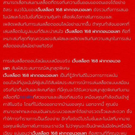
สามารถเลือกเล่นเกมสล็อตที่ตรงกับความชื่นชอบของตนเองได้อย่าง
อิสระ แนวโน้มของ
เว็บสล็อต 168 ฝากถอนวอเลท
ยังรวมถึงการเสนอ
โบนัสและโปรโมชั่นที่มีความคุ้มค่า เพื่อเพิ่มโอกาสในการชนะและ
เพลิดเพลินกับการเล่นสล็อตออนไลน์อย่างมากขึ้น ถ้าคุณกำลังมองหาที่
เล่นสล็อตในรูปแบบที่ดีและน่าสนใจ
เว็บสล็อต 168 ฝากถอนวอเลท
คือที่
เหมาะสมที่สุดที่คุณควรลองสัมผัสและเพลิดเพลินกับความสนุกในการเล่น
สล็อตออนไลน์อย่างแท้จริง!
การเล่นสล็อตออนไลน์แบบเสมือนจริง
เว็บสล็อต 168 ฝากถอนวอ
เลท
สัมผัสประสบการณ์สนุกสุดพิเศษ
เว็บสล็อต 168 ฝากถอนวอเลท
เป็นที่รู้จักกันดีในวงการการพนัน
ออนไลน์ที่มุ่งเน้นให้ผู้เล่นได้สัมผัสประสบการณ์การเล่นสล็อตแบบเสมือน
จริงที่น่าตื่นเต้นและพิเศษที่สุด ที่นี่คุณจะได้รับความสนุกสุดพิเศษกับเกม
สล็อตที่มี
กราฟิก
ที่สวยงามและเสียงที่สมจริง เหมือนคุณกำลังเดินเข้าสู่
คาสิโนจริง โดยที่ไม่ต้องออกจากบ้านของคุณ นอกจากนี้ คุณยัง
สามารถฝากและถอนเงินผ่านระบบวอลเลทได้อย่างรวดเร็วและสะดวก ซึ่ง
ทำให้การทำรายการเป็นเรื่องง่าย อีกทั้งยังมีโปรโมชั่นและโบนัสที่มากมาย
รอคุณเพิ่มโอกาสในการชนะรางวัล ไม่ว่าคุณจะเป็นนักพนันมือใหม่หรือมือ
เฉียบ แน่นอนว่า
เว็บสล็อต 168 ฝากถอนวอเลท
คือสถานที่ที่คุณจะพบ