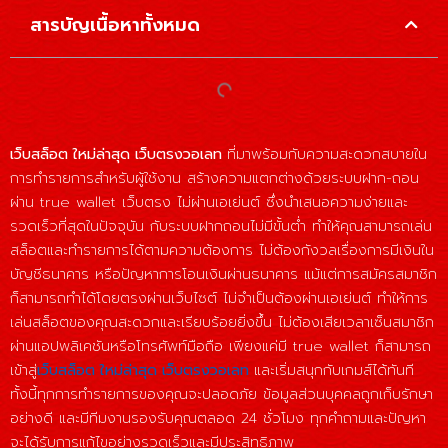
สารบัญเนื้อหาทั้งหมด
เว็บสล็อต ใหม่ล่าสุด เว็บตรงวอเลท
ที่มาพร้อมกับความสะดวกสบายใน
การทำรายการสำหรับผู้ใช้งาน สร้างความแตกต่างด้วยระบบฝาก-ถอน
ผ่าน true wallet เว็บตรง ไม่ผ่านเอเย่นต์ ซึ่งนำเสนอความง่ายและ
รวดเร็วที่สุดในปัจจุบัน กับระบบฝากถอนไม่มีขั้นต่ำ ทำให้คุณสามารถเล่น
สล็อตและทำรายการได้ตามความต้องการ ไม่ต้องกังวลเรื่องการมีเงินใน
บัญชีธนาคาร หรือปัญหาการโอนเงินผ่านธนาคาร แม้แต่การสมัครสมาชิก
ก็สามารถทำได้โดยตรงผ่านเว็บไซต์ ไม่จำเป็นต้องผ่านเอเย่นต์ ทำให้การ
เล่นสล็อตของคุณสะดวกและเรียบร้อยยิ่งขึ้น ไม่ต้องเสียเวลาเซ็นสมาชิก
ผ่านแอปพลิเคชันหรือโทรศัพท์มือถือ เพียงแค่มี true wallet ก็สามารถ
เข้าสู่
เว็บสล็อต ใหม่ล่าสุด เว็บตรงวอเลท
และเริ่มสนุกกับเกมส์ได้ทันที
ทั้งนี้ทุกการทำรายการของคุณจะปลอดภัย ข้อมูลส่วนบุคคลถูกเก็บรักษา
อย่างดี และมีทีมงานรองรับคุณตลอด 24 ชั่วโมง ทุกคำถามและปัญหา
จะได้รับการแก้ไขอย่างรวดเร็วและมีประสิทธิภาพ