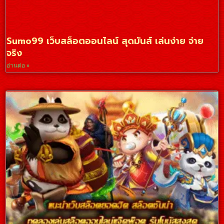
Sumo99 เว็บสล็อตออนไลน์ สุดมันส์ เล่นง่าย จ่าย
จริง
อ่านต่อ »