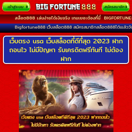
Skip
to
content
ินจริง เกมเยอะต้องที่นี่ BIGFORTUNE888 เล่นที่เดียวครบ เว็บตรง สล
888 สมัครสมาชิกสล็อต888ได้เแล้ววันนี้ที่นี่ เว็บยอดนิยมที่สมาชิกได้เง
เว็บตรง usa เว็บสล็อตที่ดีที่สุด 2023 ฝาก
ถอนไว ไม่มีปัญหา รับเครดิตฟรีทันที ไม่ต้อง
ฝาก