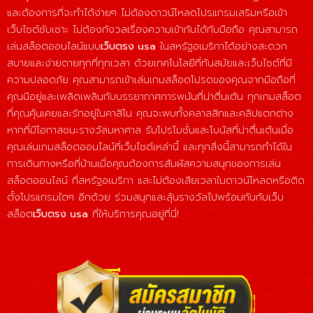
และต้องการที่จะทำได้ง่ายๆ ไม่ต้องดาวน์โหลดโปรแกรมเสริมหรือเข้า
เว็บไซต์ซับเซาะ ไม่ต้องกังวลเรื่องความเข้ากันได้กับมือถือ คุณสามารถ
เล่นสล็อตออนไลน์แบบ
เว็บตรง usa
ในสหรัฐอเมริกาได้อย่างสะดวก
สบายและง่ายดายทุกที่ทุกเวลา ด้วยเทคโนโลยีที่ทันสมัยและเว็บไซต์ที่มี
ความปลอดภัย คุณสามารถเข้าเล่นเกมสล็อตโปรดของคุณจากมือถือที่
คุณมีอยู่และเพลิดเพลินกับบรรยากาศการพนันที่น่าตื่นเต้น ทุกเกมสล็อต
ที่คุณคุ้นเคยและรักอยู่ในคาสิโน คุณจะพบทั้งคลาสสิกและคลิปแตกต่าง
หากที่มีโอกาสชนะรางวัลมหาศาล รับโปรโมชั่นและโบนัสที่น่าตื่นเต้นเมื่อ
คุณเล่นเกมสล็อตออนไลน์ที่เว็บไซต์เหล่านี้ และทุกสิ่งนี้สามารถทำได้ใน
การเดินทางหรือที่บ้านเมื่อคุณต้องการสัมผัสความสนุกของการเล่น
สล็อตออนไลน์ ที่สหรัฐอเมริกา และไม่ต้องเสียเวลาในดาวน์โหลดหรือติด
ตั้งโปรแกรมใดๆ อีกด้วย ร่วมสนุกและลุ้นรางวัลไปพร้อมกันกับเว็บ
สล็อต
เว็บตรง usa
ที่ให้บริการคุณอยู่ที่นี่!