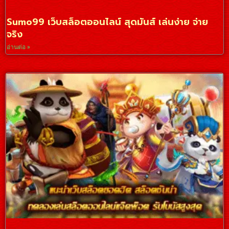
Sumo99 เว็บสล็อตออนไลน์ สุดมันส์ เล่นง่าย จ่าย
จริง
อ่านต่อ »