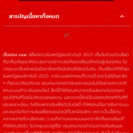
สารบัญเนื้อหาทั้งหมด
เว็บตรง usa
สล็อตตรงในสหรัฐอเมริกาในปี 2023 เต็มไปด้วยตัวเลือก
ที่น่าตื่นเต้นและให้ประสบการณ์การเล่นที่ยอดเยี่ยมสำหรับผู้เล่นทุกคน ไม่
ว่าคุณจะเป็นนักพนันมืออาชีพหรือมือใหม่ที่เพิ่งเริ่มต้น เว็บสล็อตที่ดีที่สุด
ในสหรัฐอเมริกาในปี 2023 จะมีระบบฝากถอนที่รวดเร็วและไม่มีปัญหาใด
ๆ ที่คุณจะต้องกังวล คุณสามารถฝากเงินและถอนเงินได้อย่างสะดวกดี
ผ่านระบบชำระเงินออนไลน์ สิ่งนี้ทำให้คุณสามารถเริ่มเล่นเกมโปรดของ
คุณได้ทันทีโดยไม่ต้องรอคอยนาน นอกจากนี้ยังมีโบนัสเครดิตฟรีทันทีที่
คุณลงทะเบียน ไม่ต้องฝากเงินเพื่อรับโบนัสนี้ ทำให้คุณมีโอกาสในการชนะ
และสนุกไปกับการเล่นสล็อตออนไลน์ที่ไม่เหมือนใคร เพราะเว็บนี้มีเกม
หลากหลายที่จะเลือกเล่น รวมถึงการออกแบบและกราฟิกที่ยอดเยี่ยมที่
ทำให้คุณติดใจ ไม่ว่าคุณจะอยู่ที่ใด คุณสามารถเข้าร่วมการเดิมพันและ