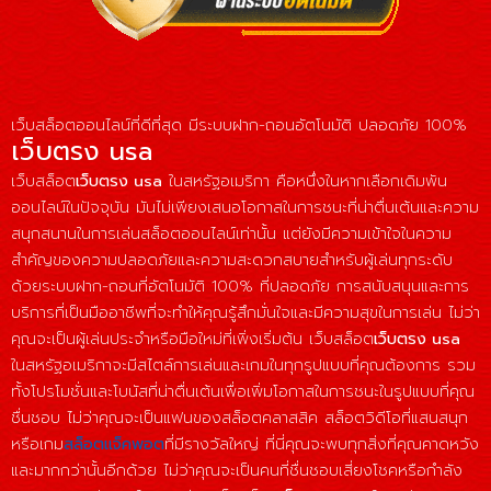
เว็บสล็อตออนไลน์ที่ดีที่สุด มีระบบฝาก-ถอนอัตโนมัติ ปลอดภัย 100%
เว็บตรง
usa
เว็บสล็อต
เว็บตรง usa
ในสหรัฐอเมริกา คือหนึ่งในหากเลือกเดิมพัน
ออนไลน์ในปัจจุบัน มันไม่เพียงเสนอโอกาสในการชนะที่น่าตื่นเต้นและความ
สนุกสนานในการเล่นสล็อตออนไลน์เท่านั้น แต่ยังมีความเข้าใจในความ
สำคัญของความปลอดภัยและความสะดวกสบายสำหรับผู้เล่นทุกระดับ
ด้วยระบบฝาก-ถอนที่อัตโนมัติ 100% ที่ปลอดภัย การสนับสนุนและการ
บริการที่เป็นมืออาชีพที่จะทำให้คุณรู้สึกมั่นใจและมีความสุขในการเล่น ไม่ว่า
คุณจะเป็นผู้เล่นประจำหรือมือใหม่ที่เพิ่งเริ่มต้น เว็บสล็อต
เว็บตรง usa
ในสหรัฐอเมริกาจะมีสไตล์การเล่นและเกมในทุกรูปแบบที่คุณต้องการ รวม
ทั้งโปรโมชั่นและโบนัสที่น่าตื่นเต้นเพื่อเพิ่มโอกาสในการชนะในรูปแบบที่คุณ
ชื่นชอบ ไม่ว่าคุณจะเป็นแฟนของสล็อตคลาสสิค สล็อตวิดีโอที่แสนสนุก
หรือเกม
สล็อตแจ็คพอต
ที่มีรางวัลใหญ่ ที่นี่คุณจะพบทุกสิ่งที่คุณคาดหวัง
และมากกว่านั้นอีกด้วย ไม่ว่าคุณจะเป็นคนที่ชื่นชอบเสี่ยงโชคหรือกำลัง