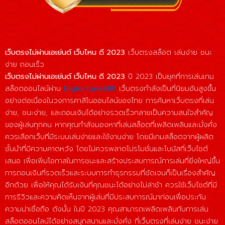
เว็บตรงไม่ผ่านเอเย่นต์ เว็บไหน ดี 2023
เว็บตรงสล็อต เล่นง่าย ชนะ
ง่าย ถอนเร็ว
เว็บตรงไม่ผ่านเอเย่นต์ เว็บไหน ดี 2023
ปี 2023 เป็นยุคที่การเล่นเกม
สล็อตออนไลน์ผ่าน
Bigfortune888
เว็บตรงกำลังเป็นที่นิยมอันสูงขึ้น
อย่างต่อเนื่องในวงการคาสิโนออนไลน์ของไทย การค้นหาเว็บตรงที่เล่น
ง่าย, ชนะง่าย, และถอนเงินได้อย่างรวดเร็วกลายเป็นความสนใจสำคัญ
ของผู้เล่นทุกคน หากคุณกำลังมองหาที่เล่นสล็อตที่เพลิดเพลินและมั่งคั่ง
ควรเลือกเว็บที่มีระบบเล่นง่ายและใช้งานง่าย โดยมีเกมสล็อตจากผู้ผลิต
ชั้นนำที่มีความคาดหวัง โดยไม่ควรพลาดโปรโมชั่นและโบนัสที่เว็บไซต์
เสนอ เพื่อเพิ่มโอกาสในการชนะและสร้างประสบการณ์การเล่นที่ยิ่งใหญ่ขึ้น
การถอนเงินที่รวดเร็วและระบบการทำธุรกรรมที่ชัดเจนก็เป็นเรื่องสำคัญ
อีกด้วย เพื่อให้คุณได้รับเงินที่คุณชนะได้อย่างไม่ล่าช้า ควรใช้เว็บไซต์ที่มี
การรีวิวและความคิดเห็นจากผู้เล่นที่มีประสบการณ์มาก่อนเพื่อประกัน
ความน่าเชื่อถือ ดังนั้น ในปี 2023 คุณสามารถเพลิดเพลินกับการเล่น
สล็อตออนไลน์ได้อย่างสนุกสนานและมั่งคั่ง ที่เว็บตรงที่เล่นง่าย ชนะง่าย