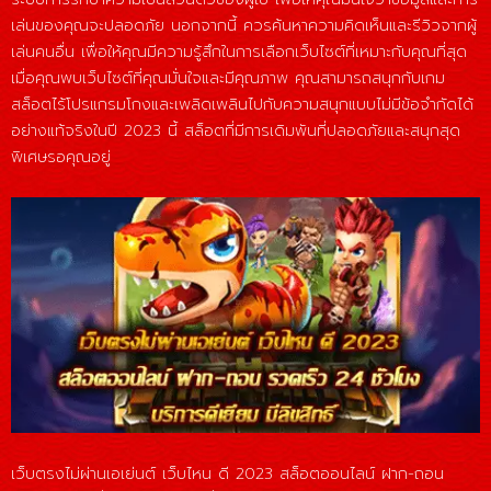
เล่นของคุณจะปลอดภัย นอกจากนี้ ควรค้นหาความคิดเห็นและรีวิวจากผู้
เล่นคนอื่น เพื่อให้คุณมีความรู้สึกในการเลือกเว็บไซต์ที่เหมาะกับคุณที่สุด
เมื่อคุณพบเว็บไซต์ที่คุณมั่นใจและมีคุณภาพ คุณสามารถสนุกกับเกม
สล็อตไร้โปรแกรมโกงและเพลิดเพลินไปกับความสนุกแบบไม่มีข้อจำกัดได้
อย่างแท้จริงในปี 2023 นี้ สล็อตที่มีการเดิมพันที่ปลอดภัยและสนุกสุด
พิเศษรอคุณอยู่
เว็บตรงไม่ผ่านเอเย่นต์ เว็บไหน ดี 2023 สล็อตออนไลน์ ฝาก-ถอน