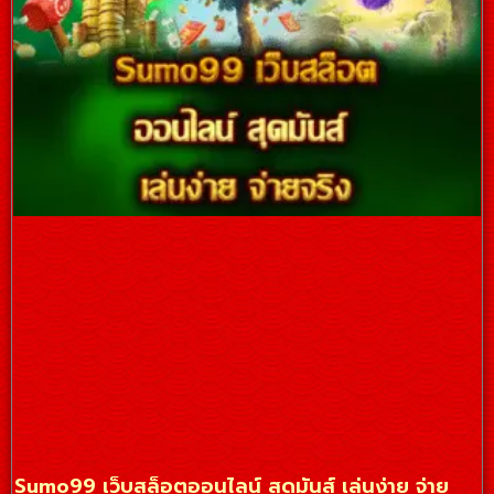
Sumo99 เว็บสล็อตออนไลน์ สุดมันส์ เล่นง่าย จ่าย