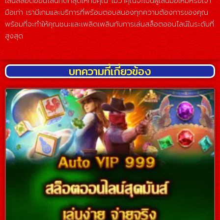
เล่นสล็อตออนไลน์ที่ดีที่สุดให้กับคุณ ไม่ว่าคุณจะเป็นผู้เล่นมือใหม่หรือเจ้า
มือเก่า เรามีเกมและบริการที่พร้อมตอบสนองทุกความต้องการของคุณ
พร้อมที่จะทำให้คุณชนะและเพลิดเพลินกับการเล่นสล็อตออนไลน์ในระดับที่
สูงสุด
บทความที่เกี่ยวข้อง