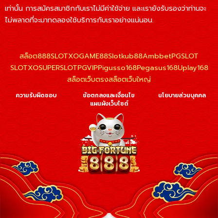
เท่านั้น การสมัครสมาชิกกับเราไม่มีค่าใช้จ่าย และเรายังรับรองว่าท่านจะ
ไม่พลาดที่จะมาทดลองใช้บริการกับเราอย่างแน่นอน.
สล็อต888
SLOTXOGAME88
Slotkub88
Ambbet
PGSLOT
SLOTXO
SUPERSLOT
PGVIP
Pigusso168
Pegasus168
Uplay168
สล็อตเว็บตรง
สล็อตเว็บใหญ่
ความรับผิดชอบ
ข้อตกลงและเงื่อนไข
นโยบายส่วนบุคคล
แผนผังเว็บไซต์