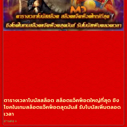
ตารางเวลาโบนัสสล็อต สล็อตแจ็คพ็อตใหญ่ที่สุด ชิง
โชคในเกมสล็อตแจ๊คพ็อตสุดมันส์ รับโบนัสเพิ่มตลอด
เวลา
อ่านต่อ »