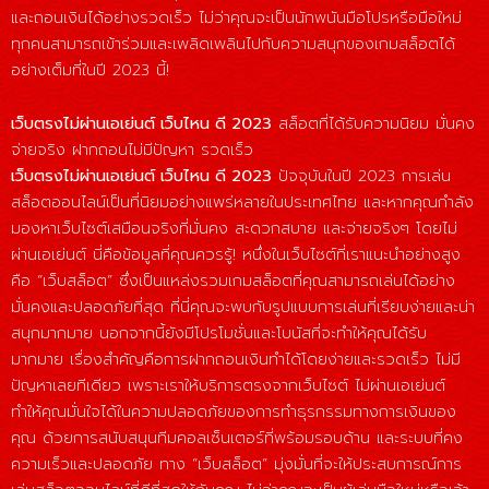
และถอนเงินได้อย่างรวดเร็ว ไม่ว่าคุณจะเป็นนักพนันมือโปรหรือมือใหม่
ทุกคนสามารถเข้าร่วมและเพลิดเพลินไปกับความสนุกของเกมสล็อตได้
อย่างเต็มที่ในปี 2023 นี้!
เว็บตรงไม่ผ่านเอเย่นต์ เว็บไหน ดี 2023
สล็อตที่ได้รับความนิยม มั่นคง
จ่ายจริง ฝากถอนไม่มีปัญหา รวดเร็ว
เว็บตรงไม่ผ่านเอเย่นต์ เว็บไหน ดี 2023
ปัจจุบันในปี 2023 การเล่น
สล็อตออนไลน์เป็นที่นิยมอย่างแพร่หลายในประเทศไทย และหากคุณกำลัง
มองหาเว็บไซต์เสมือนจริงที่มั่นคง สะดวกสบาย และจ่ายจริงๆ โดยไม่
ผ่านเอเย่นต์ นี่คือข้อมูลที่คุณควรรู้! หนึ่งในเว็บไซต์ที่เราแนะนำอย่างสูง
คือ “เว็บสล็อต” ซึ่งเป็นแหล่งรวมเกมสล็อตที่คุณสามารถเล่นได้อย่าง
มั่นคงและปลอดภัยที่สุด ที่นี่คุณจะพบกับรูปแบบการเล่นที่เรียบง่ายและน่า
สนุกมากมาย นอกจากนี้ยังมีโปรโมชั่นและโบนัสที่จะทำให้คุณได้รับ
มากมาย เรื่องสำคัญคือการฝากถอนเงินทำได้โดยง่ายและรวดเร็ว ไม่มี
ปัญหาเลยทีเดียว เพราะเราให้บริการตรงจากเว็บไซต์ ไม่ผ่านเอเย่นต์
ทำให้คุณมั่นใจได้ในความปลอดภัยของการทำธุรกรรมทางการเงินของ
คุณ ด้วยการสนับสนุนทีมคอลเซ็นเตอร์ที่พร้อมรอบด้าน และระบบที่คง
ความเร็วและปลอดภัย ทาง “เว็บสล็อต” มุ่งมั่นที่จะให้ประสบการณ์การ