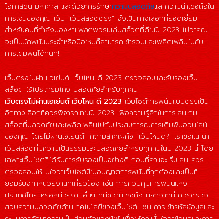
โอกาสชนะมหาศาล และด้วยการรักษา
ความปลอดภัย
และความน่าเชื่อถือใน
การเงินของคุณ เว็บ “เว็บสล็อตตรง” จึงเป็นทางเลือกที่ยอดเยี่ยม
สำหรับคนที่กำลังมองหาแพลตฟอร์มเล่นสล็อตที่ดีในปี 2023 ไม่ว่าคุณ
จะเป็นนักพนันประจำหรือมือใหม่ก็สามารถเข้าร่วมและเพลิดเพลินไปกับ
การเดิมพันได้ทันที!
เว็บตรงไม่ผ่านเอเย่นต์ เว็บไหน ดี 2023 ตรวจสอบและรับรองเว็บ
สล็อต ไร้โปรแกรมโกง ปลอดภัยสำหรับทุกคน
เว็บตรงไม่ผ่านเอเย่นต์ เว็บไหน ดี 2023
เว็บไซต์การพนันแบบตรงเป็น
อีกทางเลือกที่ควรพิจารณาในปี 2023 เพื่อความรู้สึกในการเล่นเกม
สล็อตที่ปลอดภัยและเพลิดเพลินไปกับประสบการณ์การเดิมพันออนไลน์
ของคุณ โดยไม่ผ่านเอเย่นต์ คำถามสำคัญคือ “เว็บไหนดี?” เราขอแนะนำ
เว็บสล็อตที่มีความเป็นธรรมและปลอดภัยสำหรับทุกคนในปี 2023 นี้ โดย
เฉพาะเว็บไซต์ที่ได้รับการรับรองเป็นอย่างดี ก่อนที่คุณจะเริ่มเล่น ควร
ตรวจสอบให้แน่ใจว่าเว็บไซต์มีใบอนุญาตการพนันที่ถูกต้องและเป็นที่
ยอมรับจากหน่วยงานที่เกี่ยวข้อง เช่น การควบคุมการพนันแห่ง
ประเทศไทย หรือหน่วยงานอื่นๆ ที่มีความเชื่อถือ นอกจากนี้ ควรตรวจ
สอบความปลอดภัยด้านเทคโนโลยีของเว็บไซต์ เช่น การเข้ารหัสข้อมูลและ
ระบบการรักษาความเป็นส่วนตัวของผู้ใช้ เพื่อให้คุณมั่นใจว่าข้อมูลและการ