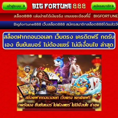
Skip
to
content
ด้เงินจริง เกมเยอะต้องที่นี่ BIGFORTUNE888 เล่นที่เดียวครบ เว็บตร
ล็อต888 สมัครสมาชิกสล็อต888ได้เแล้ววันนี้ที่นี่ เว็บยอดนิยมที่สมาชิกไ
สล็อตฝากถอนวอเลท เว็บตรง เครดิตฟรี กดรับ
เอง ยืนยันเบอร์ ไม่ต้องแชร์ ไม่มีเงื่อนไข ล่าสุด