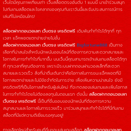
เว็บใดมีคุณภาพเทียบเท่า เว็บสล็อตตรงอันดับ 1 แบบนี้ มาเข้าร่วมสนุก
ไปกับเกมสล็อตและโชคลาภของคุณกับเราวันนี้และรับประสบการณ์การ
เล่นที่ไม่เหมือนใคร!
สล็อตฝากถอนวอเลท เว็บตรง เครดิตฟรี
เดิมพันทำกำไรได้ทุกที่ ทุก
เวลา แจ็คพอตแตกง่ายจ่ายไม่อั้น
สล็อตฝากถอนวอเลท เว็บตรง เครดิตฟรี
Bigfortune888
เป็นทาง
เลือกที่น่าสนใจสำหรับนักพนันออนไลน์ที่ต้องการความสะดวกสบายและ
โอกาสในการทำกำไรที่มากขึ้น บนเว็บนี้คุณสามารถเข้าเล่นเกมสล็อตได้ทุก
ที่ ทุกเวลาที่คุณต้องการ เพราะมีระบบฝากถอนผ่านวอลเล็ทที่สะดวก
สบายและรวดเร็ว สิ่งที่น่าตื่นเต้นกว่าคือโอกาสในการชนะแจ็คพอตที่มี
โอกาสแตกง่ายและไม่มีข้อจำกัดในการจ่าย เพื่อเพิ่มความน่าสนใจ ยังมี
เครดิตฟรีที่เป็นโอกาสสำหรับผู้เล่นใหม่ ที่จะทดลองเล่นเกมและเพิ่มโอกาส
ในการทำกำไรโดยไม่ต้องลงทุนในตอนแรก ดังนั้น
สล็อตฝากถอนวอเลท
เว็บตรง เครดิตฟรี
นี้เป็นที่ชื่นชอบของนักพนันที่ต้องการความ
สนุกสนานและโอกาสในการรวยเร็ว มาร่วมสนุกและทำกำไรได้ที่นี่กับเกม
สล็อตที่มีแต่ความดีเยี่ยมรอคุณอยู่!
ทางเลือกใหม่สำหรับคนที่ชื่นชอบเล่นเกมสล็อต
สล็อตฝากถอนวอเลท