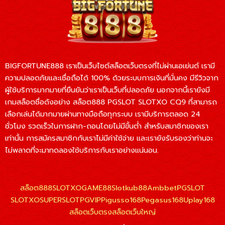
BIGFORTUNE888 เราเป็นเว็บไซต์สล็อตเว็บตรงที่ไม่ผ่านเอเย่นต์ เรามี
ความปลอดภัยและเชื่อถือได้ 100% ด้วยระบบการเงินที่มั่นคง มีรีวิวจาก
ผู้ใช้บริการมากมายที่ยืนยันว่าเราเป็นเว็บที่ปลอดภัย นอกจากนี้เรายังมี
เกมสล็อตชื่อดังอย่าง สล็อต888 PGSLOT SLOTXO CQ9 ที่สามารถ
เลือกเล่นได้มากมายผ่านทางมือถือทุกระบบ เรามีบริการตลอด 24
ชั่วโมง รวดเร็วในการฝาก-ถอนโดยไม่มีขั้นต่ำ สำหรับสมาชิกของเรา
เท่านั้น การสมัครสมาชิกกับเราไม่มีค่าใช้จ่าย และเรายังรับรองว่าท่านจะ
ไม่พลาดที่จะมาทดลองใช้บริการกับเราอย่างแน่นอน.
สล็อต888
SLOTXOGAME88
Slotkub88
Ambbet
PGSLOT
SLOTXO
SUPERSLOT
PGVIP
Pigusso168
Pegasus168
Uplay168
สล็อตเว็บตรง
สล็อตเว็บใหญ่