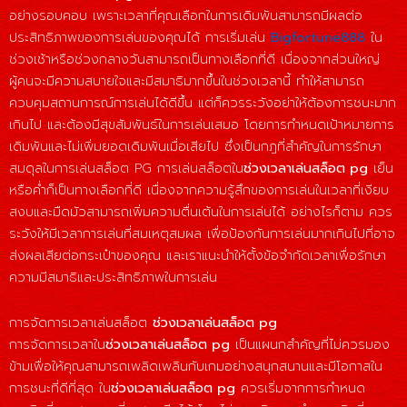
อย่างรอบคอบ เพราะเวลาที่คุณเลือกในการเดิมพันสามารถมีผลต่อ
ประสิทธิภาพของการเล่นของคุณได้ การเริ่มเล่น
Bigfortune888
ใน
ช่วงเช้าหรือช่วงกลางวันสามารถเป็นทางเลือกที่ดี เนื่องจากส่วนใหญ่
ผู้คนจะมีความสบายใจและมีสมาธิมากขึ้นในช่วงเวลานี้ ทำให้สามารถ
ควบคุมสถานการณ์การเล่นได้ดีขึ้น แต่ก็ควรระวังอย่าให้ต้องการชนะมาก
เกินไป และต้องมีสุขสัมพันธ์ในการเล่นเสมอ โดยการกำหนดเป้าหมายการ
เดิมพันและไม่เพิ่มยอดเดิมพันเมื่อเสียไป ซึ่งเป็นกฎที่สำคัญในการรักษา
สมดุลในการเล่นสล็อต PG การเล่นสล็อตใน
ช่วงเวลาเล่นสล็อต pg
เย็น
หรือค่ำก็เป็นทางเลือกที่ดี เนื่องจากความรู้สึกของการเล่นในเวลาที่เงียบ
สงบและมืดมัวสามารถเพิ่มความตื่นเต้นในการเล่นได้ อย่างไรก็ตาม ควร
ระวังให้มีเวลาการเล่นที่สมเหตุสมผล เพื่อป้องกันการเล่นมากเกินไปที่อาจ
ส่งผลเสียต่อกระเป๋าของคุณ และเราแนะนำให้ตั้งข้อจำกัดเวลาเพื่อรักษา
ความมีสมาธิและประสิทธิภาพในการเล่น
การจัดการเวลาเล่นสล็อต
ช่วงเวลาเล่นสล็อต
pg
การจัดการเวลาใน
ช่วงเวลาเล่นสล็อต pg
เป็นแผนกสำคัญที่ไม่ควรมอง
ข้ามเพื่อให้คุณสามารถเพลิดเพลินกับเกมอย่างสนุกสนานและมีโอกาสใน
การชนะที่ดีที่สุด ใน
ช่วงเวลาเล่นสล็อต pg
ควรเริ่มจากการกำหนด