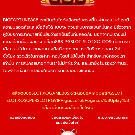
BIGFORTUNE888 เราเป็นเว็บไซต์สล็อตเว็บตรงที่ไม่ผ่านเอเย่นต์ เรามี
ความปลอดภัยและเชื่อถือได้ 100% ด้วยระบบการเงินที่มั่นคง มีรีวิวจาก
ผู้ใช้บริการมากมายที่ยืนยันว่าเราเป็นเว็บที่ปลอดภัย นอกจากนี้เรายังมี
เกมสล็อตชื่อดังอย่าง สล็อต888 PGSLOT SLOTXO CQ9 ที่สามารถ
เลือกเล่นได้มากมายผ่านทางมือถือทุกระบบ เรามีบริการตลอด 24
ชั่วโมง รวดเร็วในการฝาก-ถอนโดยไม่มีขั้นต่ำ สำหรับสมาชิกของเรา
เท่านั้น การสมัครสมาชิกกับเราไม่มีค่าใช้จ่าย และเรายังรับรองว่าท่านจะ
ไม่พลาดที่จะมาทดลองใช้บริการกับเราอย่างแน่นอน.
สล็อต888
SLOTXOGAME88
Slotkub88
Ambbet
PGSLOT
SLOTXO
SUPERSLOT
PGVIP
Pigusso168
Pegasus168
Uplay168
สล็อตเว็บตรง
สล็อตเว็บใหญ่
ความรับผิดชอบ
ข้อตกลงและเงื่อนไข
นโยบายส่วนบุคคล
แผนผังเว็บไซต์