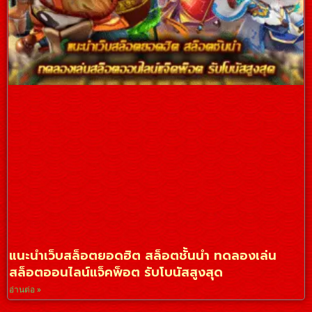
แนะนำเว็บสล็อตยอดฮิต สล็อตชั้นนำ ทดลองเล่น
สล็อตออนไลน์แจ็คพ็อต รับโบนัสสูงสุด
อ่านต่อ »